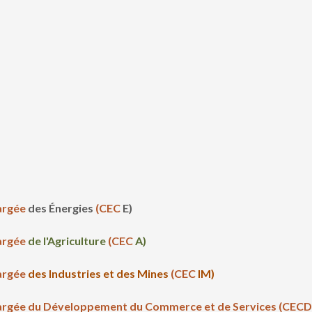
argée
des Énergies
(CEC
E)
argée
de l'Agriculture
(CEC
A)
argée
des Industries et des Mines
(CEC
IM)
argée du Développement du Commerce et de Services (CEC