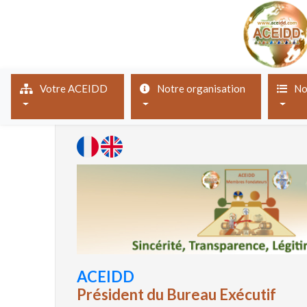
(current)
Votre ACEIDD
Notre organisation
No
ACEIDD
Président du Bureau Exécutif